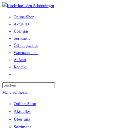
Zum
Inhalt
Online-Shop
springen
Aktuelles
Über uns
Sortiment
Öffnungszeiten
Warenannahme
Anfahrt
Kontakt
Website-
Suche
umschalten
Menü
Schließen
Online-Shop
Aktuelles
Über uns
Sortiment