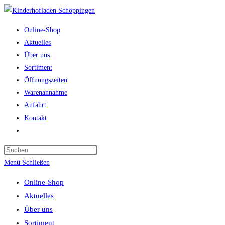
Zum
Inhalt
Online-Shop
springen
Aktuelles
Über uns
Sortiment
Öffnungszeiten
Warenannahme
Anfahrt
Kontakt
Website-
Suche
umschalten
Menü
Schließen
Online-Shop
Aktuelles
Über uns
Sortiment