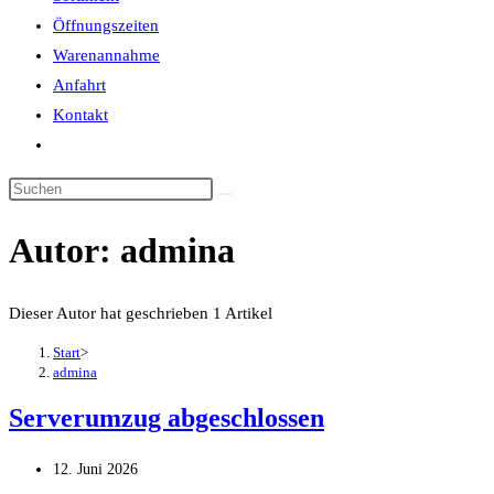
Öffnungszeiten
Warenannahme
Anfahrt
Kontakt
Website-
Suche
umschalten
Autor:
admina
Dieser Autor hat geschrieben 1 Artikel
Start
>
admina
Serverumzug abgeschlossen
Beitrag
12. Juni 2026